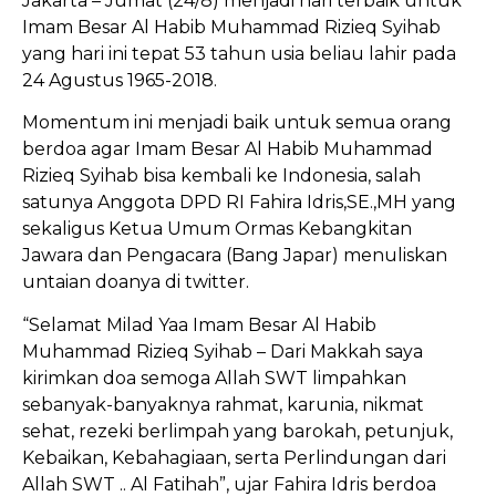
Jakarta – Jumat (24/8) menjadi hari terbaik untuk
Imam Besar Al Habib Muhammad Rizieq Syihab
yang hari ini tepat 53 tahun usia beliau lahir pada
24 Agustus 1965-2018.
Momentum ini menjadi baik untuk semua orang
berdoa agar Imam Besar Al Habib Muhammad
Rizieq Syihab bisa kembali ke Indonesia, salah
satunya Anggota DPD RI Fahira Idris,SE.,MH yang
sekaligus Ketua Umum Ormas Kebangkitan
Jawara dan Pengacara (Bang Japar) menuliskan
untaian doanya di twitter.
“Selamat Milad Yaa Imam Besar Al Habib
Muhammad Rizieq Syihab – Dari Makkah saya
kirimkan doa semoga Allah SWT limpahkan
sebanyak-banyaknya rahmat, karunia, nikmat
sehat, rezeki berlimpah yang barokah, petunjuk,
Kebaikan, Kebahagiaan, serta Perlindungan dari
Allah SWT .. Al Fatihah”, ujar Fahira Idris berdoa