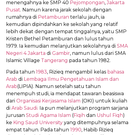
menengahnya ke SMP 40
Pejompongan
,
Jakarta
Pusat
. Namun karena jarak sekolah dengan
rumahnya di
Petamburan
terlalu jauh, ia
kemudian dipindahkan ke sekolah yang relatif
lebih dekat dengan tempat tinggalnya, yaitu SMP
Kristen Bethel Petamburan dan lulus tahun
1979.
Ia kemudian melanjutkan sekolahnya di
SMA
Negeri 4 Jakarta
di
Gambir
, namun lulus dari SMA
Islamic Village
Tangerang
pada tahun 1982.
Pada tahun
1983
, Rizieq mengambil kelas
bahasa
Arab
di
Lembaga Ilmu Pengetahuan Islam dan
Arab
(LIPIA). Namun setelah satu tahun
menempuh studi, ia mendapat tawaran beasiswa
dari
Organisasi Kerjasama Islam
(OKI) untuk kuliah
di
Arab Saudi.
Ia pun melanjutkan program sarjana
jurusan
Studi Agama Islam
(
Fiqih
dan
Ushul Fiqh
)
ke
King Saud University
yang ditempuhnya selama
empat tahun. Pada tahun
1990
, Habib Rizieq