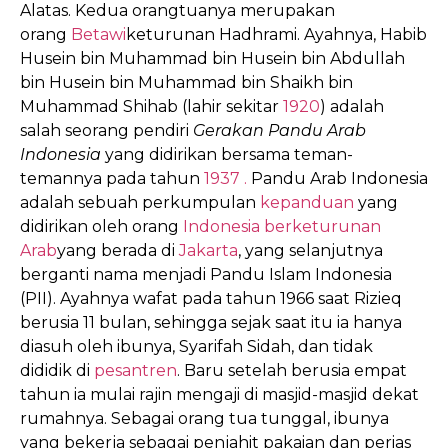
Alatas.
Kedua orangtuanya merupakan
orang
Betawi
keturunan Hadhrami.
Ayahnya, Habib
Husein bin Muhammad bin Husein bin Abdullah
bin Husein bin Muhammad bin Shaikh bin
Muhammad Shihab (lahir sekitar
1920
)
adalah
salah seorang pendiri
Gerakan Pandu Arab
Indonesia
yang didirikan bersama teman-
temannya pada tahun
1937 .
Pandu Arab Indonesia
adalah sebuah perkumpulan
kepanduan
yang
didirikan oleh orang
Indonesia berketurunan
Arab
yang berada di
Jakarta
, yang selanjutnya
berganti nama menjadi Pandu Islam Indonesia
(PII).
Ayahnya wafat pada tahun 1966 saat Rizieq
berusia 11 bulan, sehingga sejak saat itu ia hanya
diasuh oleh ibunya, Syarifah Sidah, dan tidak
dididik di
pesantren
. Baru setelah berusia empat
tahun ia mulai rajin mengaji di masjid-masjid dekat
rumahnya. Sebagai orang tua tunggal, ibunya
yang bekerja sebagai penjahit pakaian dan perias