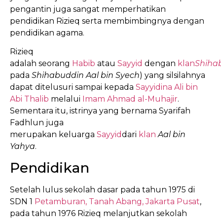
pengantin juga sangat memperhatikan
pendidikan Rizieq serta membimbingnya dengan
pendidikan agama.
Rizieq
adalah seorang
Habib
atau
Sayyid
dengan
klan
Shiha
pada
Shihabuddin Aal bin Syech
) yang silsilahnya
dapat ditelusuri sampai kepada
Sayyidina Ali bin
Abi Thalib
melalui
Imam Ahmad al-Muhajir
.
Sementara itu, istrinya yang bernama Syarifah
Fadhlun juga
merupakan keluarga
Sayyid
dari
klan
Aal bin
Yahya
.
Pendidikan
Setelah lulus sekolah dasar pada tahun 1975 di
SDN 1
Petamburan, Tanah Abang, Jakarta Pusat
,
pada tahun 1976 Rizieq melanjutkan sekolah