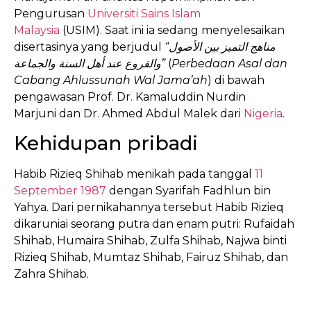
Pengurusan
Universiti Sains Islam
Malaysia
(USIM).
Saat ini ia sedang menyelesaikan
disertasinya yang berjudul
“مناهج التميز بين الأصول
والفروع عند أهل السنة والجماعة”
(
Perbedaan Asal dan
Cabang Ahlussunah Wal Jama’ah
) di bawah
pengawasan Prof. Dr. Kamaluddin Nurdin
Marjuni dan Dr. Ahmed Abdul Malek dari
Nigeria
.
Kehidupan pribadi
Habib Rizieq Shihab menikah pada tanggal
11
September
1987
dengan Syarifah Fadhlun bin
Yahya.
Dari pernikahannya tersebut Habib Rizieq
dikaruniai seorang putra dan enam putri: Rufaidah
Shihab, Humaira Shihab, Zulfa Shihab, Najwa binti
Rizieq Shihab, Mumtaz Shihab, Fairuz Shihab, dan
Zahra Shihab.