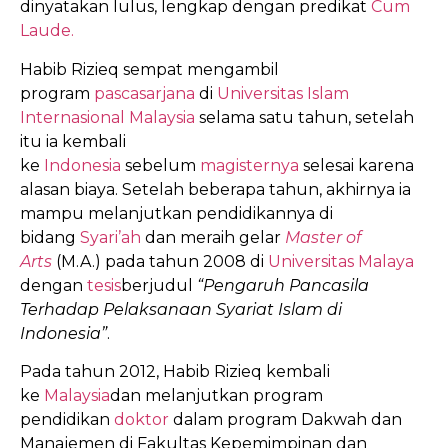
dinyatakan lulus, lengkap dengan predikat
Cum
Laude.
Habib Rizieq sempat mengambil
program
pascasarjana
di
Universitas Islam
Internasional Malaysia
selama satu tahun, setelah
itu ia kembali
ke
Indonesia
sebelum
magisternya
selesai karena
alasan biaya. Setelah beberapa tahun, akhirnya ia
mampu melanjutkan pendidikannya di
bidang
Syari’ah
dan meraih gelar
Master of
Arts
(M.A.) pada tahun 2008 di
Universitas Malaya
dengan
tesis
berjudul
“Pengaruh Pancasila
Terhadap Pelaksanaan Syariat Islam di
Indonesia”
.
Pada tahun 2012, Habib Rizieq kembali
ke
Malaysia
dan melanjutkan program
pendidikan
doktor
dalam program Dakwah dan
Manajemen di Fakultas Kepemimpinan dan