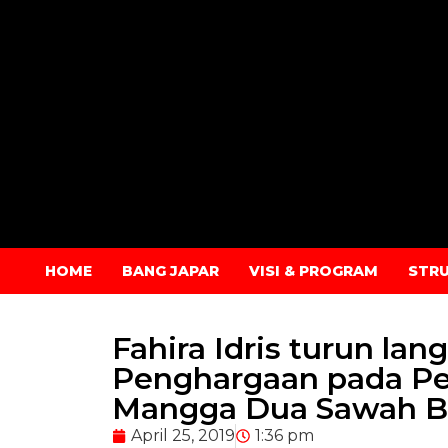
HOME
BANG JAPAR
VISI & PROGRAM
STR
Fahira Idris turun l
Penghargaan pada Pe
Mangga Dua Sawah B
April 25, 2019
1:36 pm