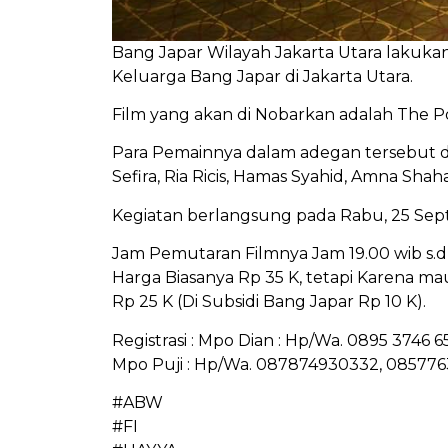
Bang Japar Wilayah Jakarta Utara laku
Keluarga Bang Japar di Jakarta Utara.
Film yang akan di Nobarkan adalah The Po
Para Pemainnya dalam adegan tersebut di
Sefira, Ria Ricis, Hamas Syahid, Amna Sha
Kegiatan berlangsung pada Rabu, 25 Septe
Jam Pemutaran Filmnya Jam 19.00 wib s.d s
Harga Biasanya Rp 35 K, tetapi Karena m
Rp 25 K (Di Subsidi Bang Japar Rp 10 K).
Registrasi : Mpo Dian : Hp/Wa. 0895 3746 6
Mpo Puji : Hp/Wa. 087874930332, 08577
#ABW
#FI