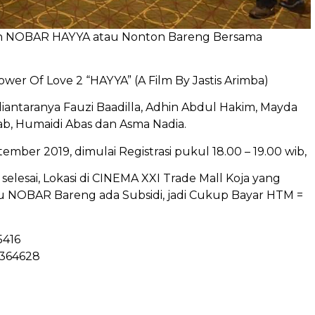
kan NOBAR HAYYA atau Nonton Bareng Bersama
wer Of Love 2 “HAYYA” (A Film By Jastis Arimba)
antaranya Fauzi Baadilla, Adhin Abdul Hakim, Mayda
hab, Humaidi Abas dan Asma Nadia.
mber 2019, dimulai Registrasi pukul 18.00 – 19.00 wib,
elesai, Lokasi di CINEMA XXI Trade Mall Koja yang
au NOBAR Bareng ada Subsidi, jadi Cukup Bayar HTM =
5416
6364628