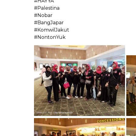
#HAYYA
#Palestina
#Nobar
#BangJapar
#KomwilJakut
#NontonYuk