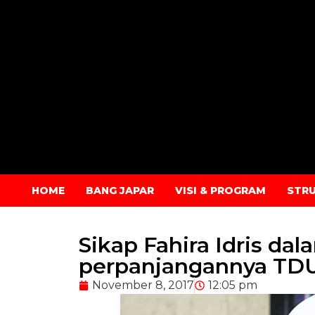
HOME
BANG JAPAR
VISI & PROGRAM
STR
Sikap Fahira Idris dal
perpanjangannya TDU
November 8, 2017
12:05 pm