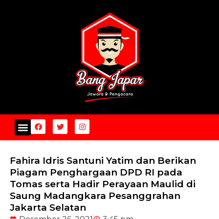
BANG JAPAR
VISI & PROGRAM
MAKO PUSAT
Fahira Idris Santuni Yatim dan Berikan
Piagam Penghargaan DPD RI pada
Tomas serta Hadir Perayaan Maulid di
Saung Madangkara Pesanggrahan
Jakarta Selatan