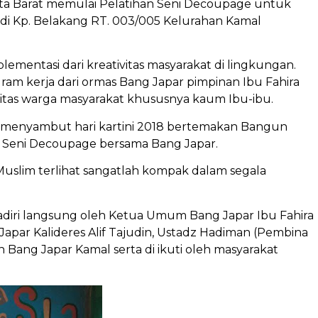
rta Barat memulai Pelatihan Seni Decoupage untuk
r di Kp. Belakang RT. 003/005 Kelurahan Kamal
mentasi dari kreativitas masyarakat di lingkungan.
ram kerja dari ormas Bang Japar pimpinan Ibu Fahira
vitas warga masyarakat khususnya kaum Ibu-ibu.
k menyambut hari kartini 2018 bertemakan Bangun
an Seni Decoupage bersama Bang Japar.
uslim terlihat sangatlah kompak dalam segala
adiri langsung oleh Ketua Umum Bang Japar Ibu Fahira
Japar Kalideres Alif Tajudin, Ustadz Hadiman (Pembina
 Bang Japar Kamal serta di ikuti oleh masyarakat